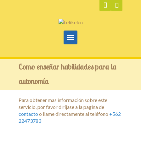
Inicio
Como enseñar habilidades para la
ABA
autonomía
Servicios
Para obtener mas información sobre este
Terapias
servicio, por favor diríjase a la pagina de
contacto
o llame directamente al teléfono
+562
Capacitaciones y Cursos
22473783
Técnicas Complementarias