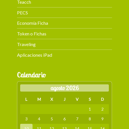
Teacch
PECS
Economía Ficha
Token o Fichas
Traveling
Aplicaciones iPad
Calendario
agosto 2026
L
M
X
J
V
S
D
1
2
3
4
5
6
7
8
9
10
11
12
13
14
15
16