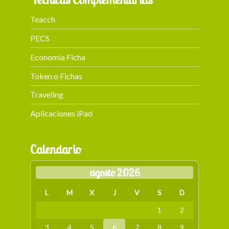
Teacch
PECS
Economía Ficha
Token o Fichas
Traveling
Aplicaciones iPad
Calendario
agosto 2026
L
M
X
J
V
S
D
1
2
3
4
5
6
7
8
9