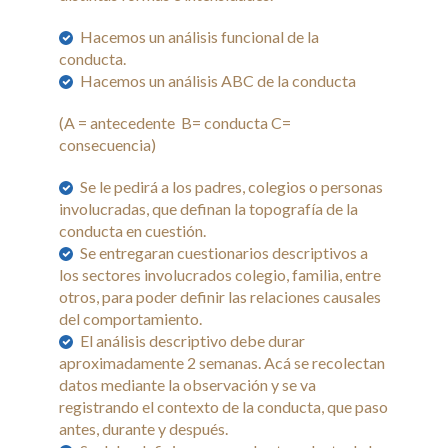
Capacitaciones y Cursos
Hacemos un análisis funcional de la
Técnicas Complementarias
conducta.
Hacemos un análisis ABC de la conducta
Galeria
(A = antecedente B= conducta C=
Noticias
consecuencia)
Contacto
Se le pedirá a los padres, colegios o personas
involucradas, que definan la topografía de la
conducta en cuestión.
Se entregaran cuestionarios descriptivos a
los sectores involucrados colegio, familia, entre
otros, para poder definir las relaciones causales
del comportamiento.
El análisis descriptivo debe durar
aproximadamente 2 semanas. Acá se recolectan
datos mediante la observación y se va
registrando el contexto de la conducta, que paso
antes, durante y después.