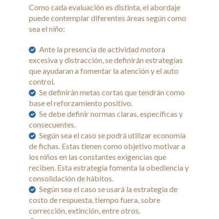
Capacitaciones y Cursos
Como cada evaluación es distinta, el abordaje
puede contemplar diferentes áreas según como
Técnicas Complementarias
sea el niño:
Galeria
Ante la presencia de actividad motora
excesiva y distracción, se definirán estrategias
Noticias
que ayudaran a fomentar la atención y el auto
control.
Contacto
Se definirán metas cortas que tendrán como
base el reforzamiento positivo.
Se debe definir normas claras, específicas y
consecuentes.
Según sea el caso se podrá utilizar economía
de fichas. Estas tienen como objetivo motivar a
los niños en las constantes exigencias que
reciben. Esta estrategia fomenta la obediencia y
consolidación de hábitos.
Según sea el caso se usará la estrategia de
costo de respuesta, tiempo fuera, sobre
corrección, extinción, entre otros.